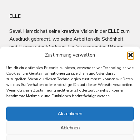
ELLE
Seval Hamzic hat seine kreative Vision in der
ELLE
zum
Ausdruck gebracht, wo seine Arbeiten die Schönheit
und Eleganz der Modewelt in faszinierenden Bildern
festhalten.
Zustimmung verwalten
Um dir ein optimales Erlebnis zu bieten, verwenden wir Technologien wie
Fashion Weekly
Cookies, um Geräteinformationen zu speichern und/oder darauf
zuzugreifen. Wenn du diesen Technologien zustimmst, können wir Daten
Seval Hamzic hat auch in
Fashion Weekly
seine
wie das Surfverhalten oder eindeutige IDs auf dieser Website verarbeiten.
Wenn du deine Zustimmung nicht erteilst oder zurückziehst, können
markante Bildsprache präsentiert, indem er die
bestimmte Merkmale und Funktionen beeinträchtigt werden.
Dynamik und den Stil der Modewelt in eindrucksvollen
Aufnahmen eingefangen hat.
Akzeptieren
Ablehnen