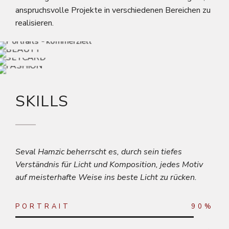
anspruchsvolle Projekte in verschiedenen Bereichen zu
PORTRAITS - KOMMERZIELL
realisieren.
BEAUTY
Lighting / Commercial / Portrait
SETCARD
Fashion / Portrait / Beauty
FASHION
Model / Portrait / Fashion
Fashion / Model / Beauty
SKILLS
Seval Hamzic beherrscht es, durch sein tiefes
Verständnis für Licht und Komposition, jedes Motiv
auf meisterhafte Weise ins beste Licht zu rücken.
PORTRAIT
90%